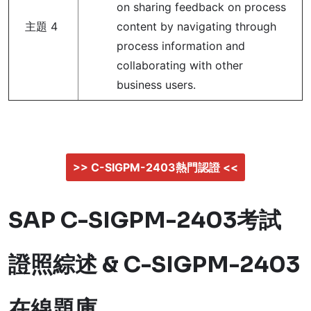
on sharing feedback on process
主題 4
content by navigating through
process information and
collaborating with other
business users.
>> C-SIGPM-2403熱門認證 <<
SAP C-SIGPM-2403考試
證照綜述 & C-SIGPM-2403
在線題庫