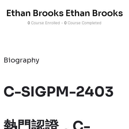
Ethan Brooks Ethan Brooks
0
Course Enrolled
•
0
Course Completed
Biography
C-SIGPM-2403
熱門認證，C-