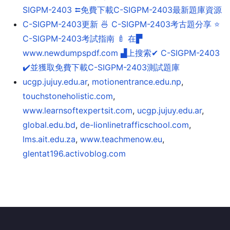
SIGPM-2403 ⮄免費下載C-SIGPM-2403最新題庫資源
C-SIGPM-2403更新 🍜 C-SIGPM-2403考古題分享 ⭐
C-SIGPM-2403考試指南 🍼 在▛
www.newdumpspdf.com ▟上搜索✔ C-SIGPM-2403
️✔️並獲取免費下載C-SIGPM-2403測試題庫
ucgp.jujuy.edu.ar
,
motionentrance.edu.np
,
touchstoneholistic.com
,
www.learnsoftexpertsit.com
,
ucgp.jujuy.edu.ar
,
global.edu.bd
,
de-lionlinetrafficschool.com
,
lms.ait.edu.za
,
www.teachmenow.eu
,
glentat196.activoblog.com