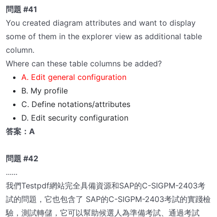
問題 #41
You created diagram attributes and want to display
some of them in the explorer view as additional table
column.
Where can these table columns be added?
A. Edit general configuration
B. My profile
C. Define notations/attributes
D. Edit security configuration
答案：A
問題 #42
......
我們Testpdf網站完全具備資源和SAP的C-SIGPM-2403考
試的問題，它也包含了 SAP的C-SIGPM-2403考試的實踐檢
驗，測試轉儲，它可以幫助候選人為準備考試、通過考試